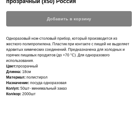
прозрачный (х50) Россия
Добавить в корзину
Одноразовый нож-столовый прибор, который производится из
жесткого полипропилена. Пластик при контакте с пищей не выделяет
ядовитых химических соединений. Предназначена для холодных и
горячих пищевых продуктов (до +70 °С). Для одноразового
использования.
Цвет:
прозрачный
Длинна:
18
см
Материал:
полистирол
Назначение:
посуда одноразовая
Кол/уп:
50шт- минимальный заказ
Кол/кор:
2000шт