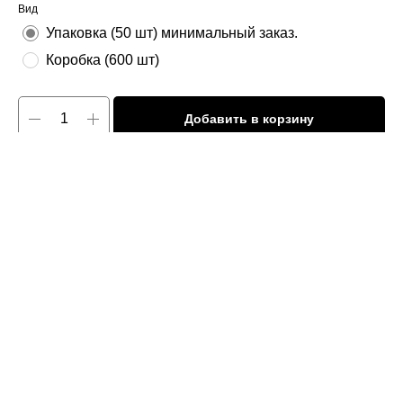
Вид
Упаковка (50 шт) минимальный заказ.
Коробка (600 шт)
Добавить в корзину
Одноразовые бумажные стаканы 2х слойные. Стаканчики незаменимы
на мероприятиях, днях рождения, вечеринках и праздниках. Также их
удобно держать дома, когда нужно быстро и без хлопот организовать
напитки для себя и гостей.
Предназначены для одноразового использования и подачи напитков
любой температуры. Подходят для воды, соков, чая и кофе. Подходят
крышки диаметром 80мм
Тип:
стакан одноразовый
Объём:
250мл
Диаметр верх:
80мм
Диаметр низ:
56мм
Высота:
88мм
Цвет:
крафт "Travel"
Материал:
бумага 2 слоя