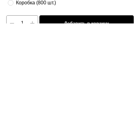
Коробка (800 шт.)
Добавить в корзину
Лоток для фаст-фуд бумажный 115*55*40 мм, изготовлена из
целлюлозного картона с крафт оборотом. Не требует дополнительной
сборки.
Коробка является контейнером для любого вида фаст-фуд или стрит-
фуд продуктов. Ламинация внутренней стороны позволяет добавлять
различные соусы или топпинги. Коробка влагоустойчивая.
Цвет:
крафт
Материал:
картон
Длинна:
115мм
Ширина:
55мм
Высота:
40мм
Кол/уп:
50шт
Кол/кор:
800шт