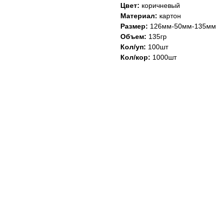
Цвет:
коричневый
Материал:
картон
Размер:
126мм-50мм-135мм
Объем:
135гр
Кол/уп:
100шт
Кол/кор:
1000шт