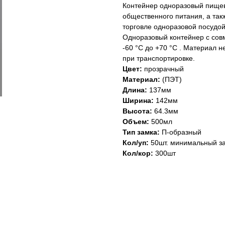
Контейнер одноразовый пищев
общественного питания, а та
торговле одноразовой посудой
Одноразовый контейнер с сов
-60 °C до +70 °C . Материал н
при транспортировке.
Цвет:
прозрачный
Материал:
(ПЭТ)
Длина:
137мм
Ширина:
142мм
Высота:
64.3мм
Объем:
500мл
Тип замка:
П-образный
Кол/уп:
50шт. минимальный за
Кол/кор:
300шт