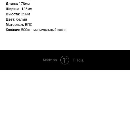
Длина:
178
мм
Ширина:
135мм
Высота:
25мм
Цвет:
белый
Материал:
ВПС
Кол/пач:
500шт, минимальный заказ
Tilda
Made on