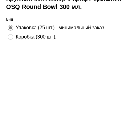
OSQ Round Bowl 300 мл.
Вид
Упаковка (25 шт.) - минимальный заказ
Коробка (300 шт.).
Добавить в корзину
Круглый контейнер объемом 400 мл с внутренней ламинацией,
который идеально подходит для доставки готовых блюд, таких как
супы, горячие блюда, салаты, каши, мороженое, десерты, а также для
выкладки на витрину овощей, фруктов, грибов и ягод.
Картонная крышка для этого контейнера идет в комплекте.
Крышки имеют насечки для штабелирования контейнеров друг на
друге и надежно держатся на контейнерах. Кроме этого, крышки
имеют отверстия для выхода конденсата.
Цвет:
крафт
Диаметр верх:
100мм
Высота:
65мм
Объём:
300 мл