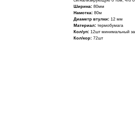
сигнализирующую о том, что о
Ширина:
80мм
Намотка:
80м
Диаметр втулки:
12 мм
Материал:
термобумага
Кол/уп:
12шт минимальный за
Кол/кор:
72шт