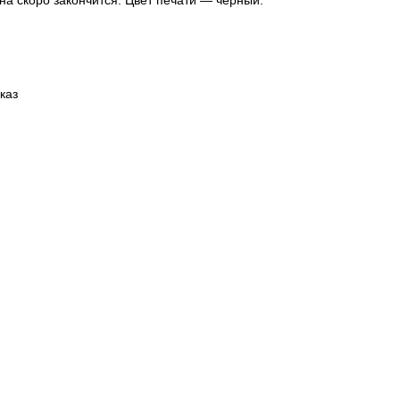
на скоро закончится. Цвет печати — черный.
каз